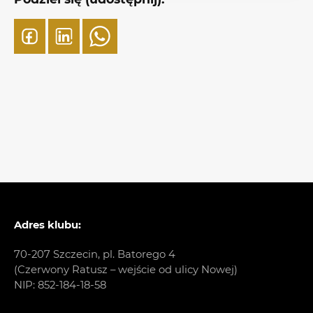
Adres klubu:
70-207 Szczecin, pl. Batorego 4
(Czerwony Ratusz – wejście od ulicy Nowej)
NIP: 852-184-18-58