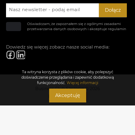
Nasz newsletter - podaj email
Dołącz
Oświadczam, że zapoznałem się z ogólnymi zasadami
przetwarzania danych osobowych i akceptuje
regulamin
Dowiedz się więcej zobacz nasze social media:
Ta witryna korzysta z plików cookie, aby polepszyć
doświadczenie przeglądania i zapewnić dodatkową
Polityka cookies
funkcjonalność.
Więcej informacji
Business Club Szczecin © 2026
Akceptuję
Realizacja: