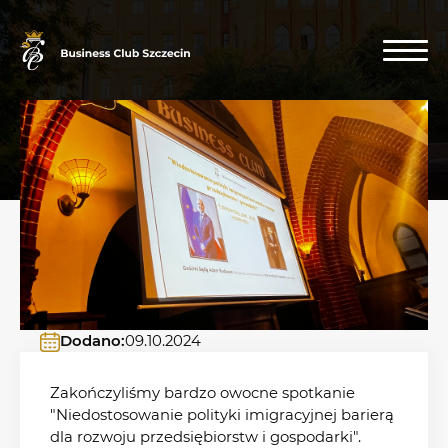
Dodano:
09.10.2024
Zakończyliśmy bardzo owocne spotkanie
"Niedostosowanie polityki imigracyjnej barierą
dla rozwoju przedsiębiorstw i gospodarki".