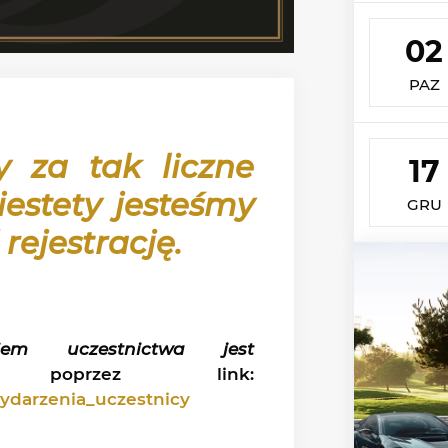
02
PAZ
y za tak liczne
17
iestety jesteśmy
GRU
ejestrację.
em uczestnictwa jest
przez link:
Wydarzenia_uczestnicy