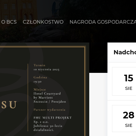
O BCS
CZŁONKOSTWO
NAGRODA GOSPODARCZ
Nadcho
15
SIE
28
SIE