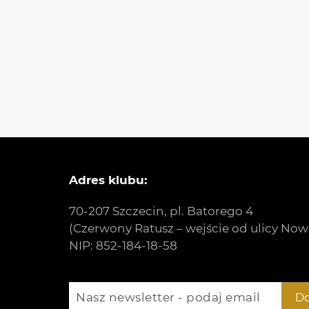
Adres klubu:
70-207 Szczecin, pl. Batorego 4
(Czerwony Ratusz – wejście od ulicy Now
NIP: 852-184-18-58
Nasz newsletter - podaj email
Do