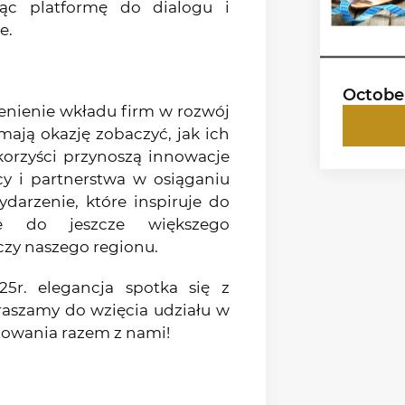
ząc platformę do dialogu i
e.
Octobe
ocenienie wkładu firm w rozwój
mają okazję zobaczyć, jak ich
korzyści przynoszą innowacje
cy i partnerstwa w osiąganiu
darzenie, które inspiruje do
je do jeszcze większego
zy naszego regionu.
25r. elegancja spotka się z
raszamy do wzięcia udziału w
towania razem z nami!