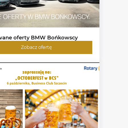
wane oferty BMW Bońkowscy
Zobacz ofertę