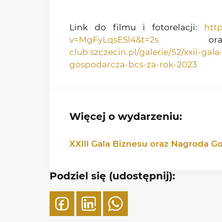
Link do filmu i fotorelacji:
htt
v=MgFyLqsESl4&t=2s
or
club.szczecin.pl/galerie/52/xxii-ga
gospodarcza-bcs-za-rok-2023
Więcej o wydarzeniu:
XXIII Gala Biznesu oraz Nagroda G
Podziel się (udostępnij):