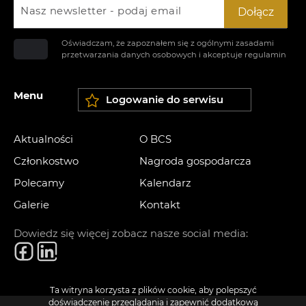
Nasz newsletter - podaj email
Dołącz
Oświadczam, że zapoznałem się z ogólnymi zasadami
przetwarzania danych osobowych i akceptuje
regulamin
Menu
Logowanie do serwisu
Aktualności
O BCS
Członkostwo
Nagroda gospodarcza
Polecamy
Kalendarz
Galerie
Kontakt
Dowiedz się więcej zobacz nasze social media:
Ta witryna korzysta z plików cookie, aby polepszyć
doświadczenie przeglądania i zapewnić dodatkową