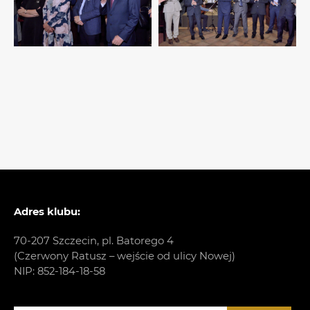
Adres klubu:
70-207 Szczecin, pl. Batorego 4
(Czerwony Ratusz – wejście od ulicy Nowej)
NIP: 852-184-18-58