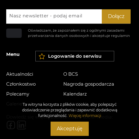
Nasz newsletter - podaj email
Dołącz
Oświadczam, że zapoznałem się z ogólnymi zasadami
przetwarzania danych osobowych i akceptuje
regulamin
Menu
Logowanie do serwisu
Aktualności
O BCS
Członkostwo
Nagroda gospodarcza
Polecamy
Kalendarz
Galerie
Kontakt
Ta witryna korzysta z plików cookie, aby polepszyć
doświadczenie przeglądania i zapewnić dodatkową
funkcjonalność.
Więcej informacji
Dowiedz się więcej zobacz nasze social media:
Akceptuję