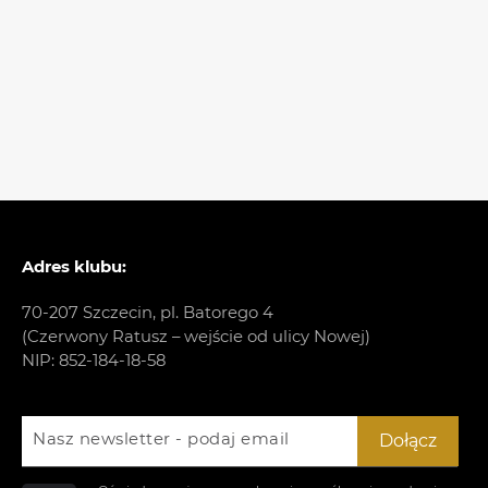
Adres klubu:
70-207 Szczecin, pl. Batorego 4
(Czerwony Ratusz – wejście od ulicy Nowej)
NIP: 852-184-18-58
Nasz newsletter - podaj email
Dołącz