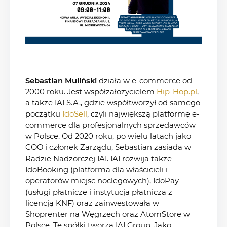
Sebastian Muliński
działa w e-commerce od
2000 roku. Jest współzałożycielem
Hip-Hop.pl
,
a także IAI S.A., gdzie współtworzył od samego
początku
IdoSell
, czyli największą platformę e-
commerce dla profesjonalnych sprzedawców
w Polsce. Od 2020 roku, po wielu latach jako
COO i członek Zarządu, Sebastian zasiada w
Radzie Nadzorczej IAI. IAI rozwija także
IdoBooking (platforma dla właścicieli i
operatorów miejsc noclegowych), IdoPay
(usługi płatnicze i instytucja płatnicza z
licencją KNF) oraz zainwestowała w
Shoprenter na Węgrzech oraz AtomStore w
Polsce. Te spółki tworzą IAI Group. Jako