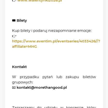
👉
www.walentynki2026.pl
🎟 Bilety
Kup bilety i podaruj niezapomniane emocje:
👉
https://www.eventim.pl/eventseries/4033426//?
affiliate=MHG
Kontakt
W przypadku pytań lub zakupu biletów
grupowych:
📧
kontakt@morethangood.pl
Zapraszamy do udziału w koncercie, który