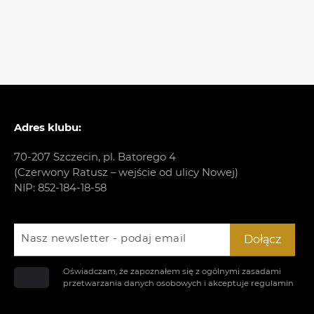
Adres klubu:
70-207 Szczecin, pl. Batorego 4
(Czerwony Ratusz – wejście od ulicy Nowej)
NIP: 852-184-18-58
Nasz newsletter - podaj email
Dołącz
Oświadczam, że zapoznałem się z ogólnymi zasadami
przetwarzania danych osobowych i akceptuje
regulamin