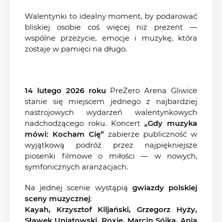
Walentynki to idealny moment, by podarować
bliskiej osobie coś więcej niż prezent —
wspólne przeżycie, emocje i muzykę, która
zostaje w pamięci na długo.
14 lutego 2026 roku
PreZero Arena Gliwice
stanie się miejscem jednego z najbardziej
nastrojowych wydarzeń walentynkowych
nadchodzącego roku. Koncert
„Gdy muzyka
mówi: Kocham Cię”
zabierze publiczność w
wyjątkową podróż przez najpiękniejsze
piosenki filmowe o miłości — w nowych,
symfonicznych aranżacjach.
Na jednej scenie wystąpią
gwiazdy polskiej
sceny muzycznej
:
Kayah, Krzysztof Kiljański, Grzegorz Hyży,
Sławek Uniatowski, Roxie, Marcin Sójka, Ania