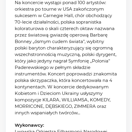
Na koncercie wystąpi ponad 100 artystów:
orkiestra po tourne w USA zakończonym
sukcesem w Carnegie Hall, chór obchodzący
70-lecie działalności, polska sopranistka
koloraturowa o skali czterech oktaw nazwana
przez światową gwiazdę operową Barbarę
Bonney „ósmym cudem świata", wybitny
polski baryton charakteryzujący się ogromną
wszechstronnością muzyczną, polski dyrygent,
który jako jedyny nagrał Symfonię „Polonia"
Paderewskiego w pełnym składzie
instrumentów. Koncert poprowadzi znakomita
polska skrzypaczka, która koncertowała na 4
kontynentach. W koncercie dedykowanym
Kobietom i Dzieciom Ukrainy usłyszymy
kompozycje KILARA, WILLIAMSA, KOMEDY,
MORRICONE, DĘBSKIEGO, ZIMMERA oraz
innych wspaniałych twórców...
Wykonawcy:
Lwowska Orkiestra Filharmonii Narodowej