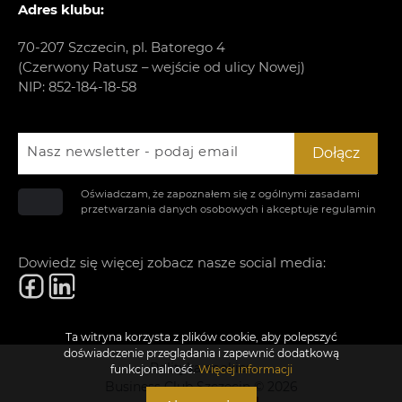
Adres klubu:
70-207 Szczecin, pl. Batorego 4
(Czerwony Ratusz – wejście od ulicy Nowej)
NIP: 852-184-18-58
Nasz newsletter - podaj email
Dołącz
Oświadczam, że zapoznałem się z ogólnymi zasadami
przetwarzania danych osobowych i akceptuje
regulamin
Dowiedz się więcej zobacz nasze social media:
Ta witryna korzysta z plików cookie, aby polepszyć
doświadczenie przeglądania i zapewnić dodatkową
Polityka cookies
funkcjonalność.
Więcej informacji
Business Club Szczecin © 2026