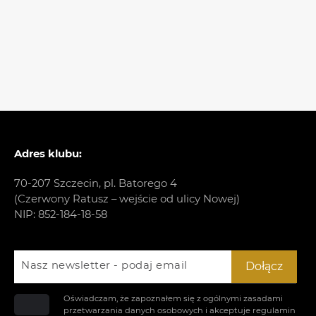
Adres klubu:
70-207 Szczecin, pl. Batorego 4
(Czerwony Ratusz – wejście od ulicy Nowej)
NIP: 852-184-18-58
Nasz newsletter - podaj email
Dołącz
Oświadczam, że zapoznałem się z ogólnymi zasadami
przetwarzania danych osobowych i akceptuje
regulamin