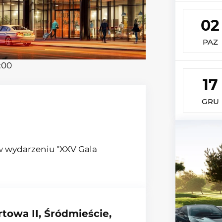
02
PAZ
:00
17
GRU
w wydarzeniu "XXV Gala
towa II, Śródmieście,