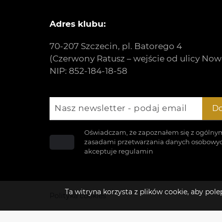
Adres klubu:
70-207 Szczecin, pl. Batorego 4
(Czerwony Ratusz – wejście od ulicy Now
NIP: 852-184-18-58
Nasz newsletter - podaj email
Do
Oświadczam, że zapoznałem się z ogólny
zasadami przetwarzania danych osobowyc
akceptuje
regulamin
Ta witryna korzysta z plików cookie, aby po
Polityka cookies