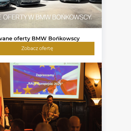
wane oferty BMW Bońkowscy
Zobacz ofertę