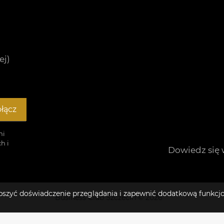
ej)
łącz
mi
h i
Dowiedz się 
lepszyć doświadczenie przeglądania i zapewnić dodatkową funkcj
Business Club Szczecin © 2026