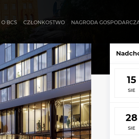
O BCS
CZŁONKOSTWO
NAGRODA GOSPODARCZ
Nadcho
15
SIE
28
SIE