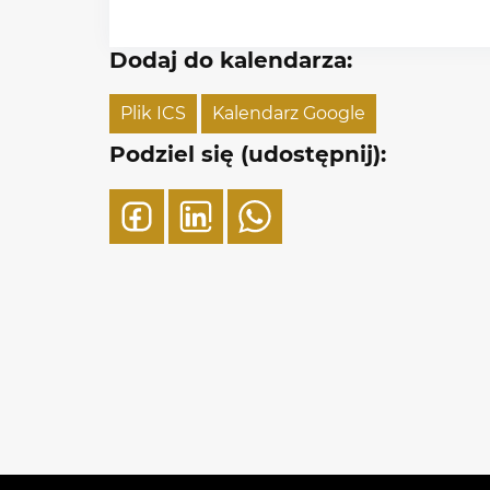
Dodaj do kalendarza:
Plik ICS
Kalendarz Google
Podziel się (udostępnij):