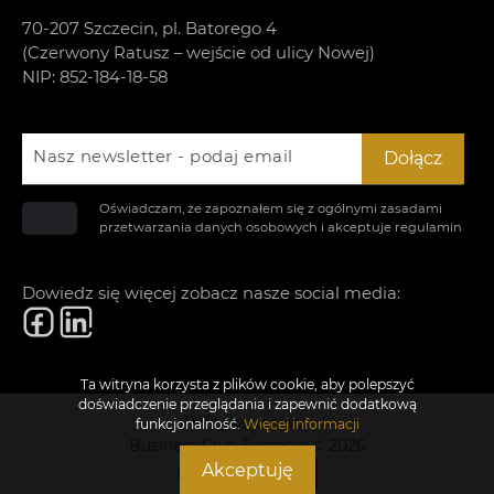
70-207 Szczecin, pl. Batorego 4
(Czerwony Ratusz – wejście od ulicy Nowej)
NIP: 852-184-18-58
Nasz newsletter - podaj email
Dołącz
Oświadczam, że zapoznałem się z ogólnymi zasadami
przetwarzania danych osobowych i akceptuje
regulamin
Dowiedz się więcej zobacz nasze social media:
Ta witryna korzysta z plików cookie, aby polepszyć
doświadczenie przeglądania i zapewnić dodatkową
Polityka cookies
funkcjonalność.
Więcej informacji
Business Club Szczecin © 2026
Akceptuję
Realizacja: