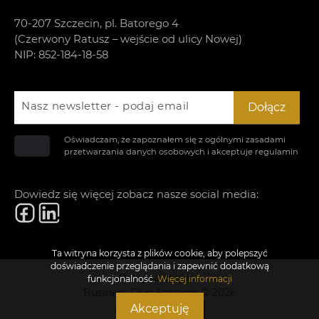
70-207 Szczecin, pl. Batorego 4
(Czerwony Ratusz – wejście od ulicy Nowej)
NIP: 852-184-18-58
Nasz newsletter - podaj email
Dołącz
Oświadczam, że zapoznałem się z ogólnymi zasadami
przetwarzania danych osobowych i akceptuje
regulamin
Dowiedz się więcej zobacz nasze social media:
Ta witryna korzysta z plików cookie, aby polepszyć
doświadczenie przeglądania i zapewnić dodatkową
Polityka cookies
funkcjonalność.
Więcej informacji
Business Club Szczecin © 2026
Akceptuję
Realizacja: