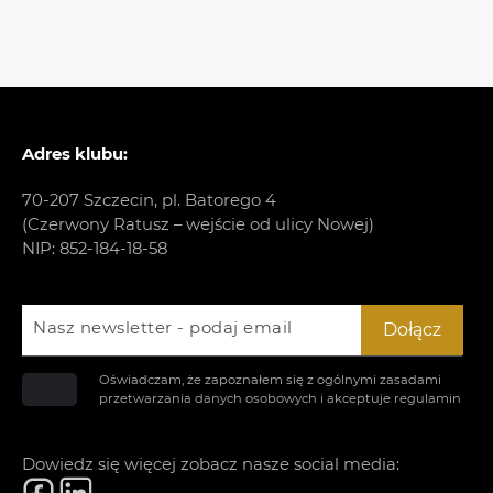
Adres klubu:
70-207 Szczecin, pl. Batorego 4
(Czerwony Ratusz – wejście od ulicy Nowej)
NIP: 852-184-18-58
Nasz newsletter - podaj email
Dołącz
Oświadczam, że zapoznałem się z ogólnymi zasadami
przetwarzania danych osobowych i akceptuje
regulamin
Dowiedz się więcej zobacz nasze social media: