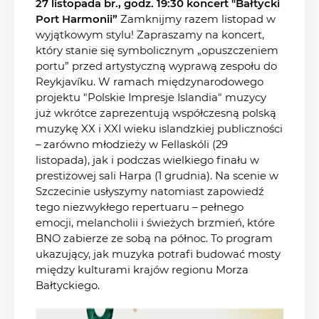
27 listopada br., godz. 19:30 koncert "Bałtycki
Port Harmonii”
Zamknijmy razem listopad w
wyjątkowym stylu! Zapraszamy na koncert,
który stanie się symbolicznym „opuszczeniem
portu” przed artystyczną wyprawą zespołu do
Reykjavíku. W ramach międzynarodowego
projektu "Polskie Impresje Islandia" muzycy
już wkrótce zaprezentują współczesną polską
muzykę XX i XXI wieku islandzkiej publiczności
– zarówno młodzieży w Fellaskóli (29
listopada), jak i podczas wielkiego finału w
prestiżowej sali Harpa (1 grudnia). Na scenie w
Szczecinie usłyszymy natomiast zapowiedź
tego niezwykłego repertuaru – pełnego
emocji, melancholii i świeżych brzmień, które
BNO zabierze ze sobą na północ. To program
ukazujący, jak muzyka potrafi budować mosty
między kulturami krajów regionu Morza
Bałtyckiego.