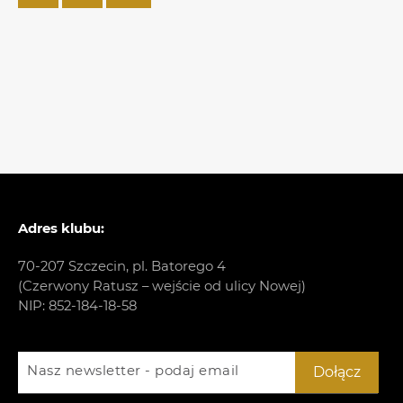
Adres klubu:
70-207 Szczecin, pl. Batorego 4
(Czerwony Ratusz – wejście od ulicy Nowej)
NIP: 852-184-18-58
Nasz newsletter - podaj email
Dołącz