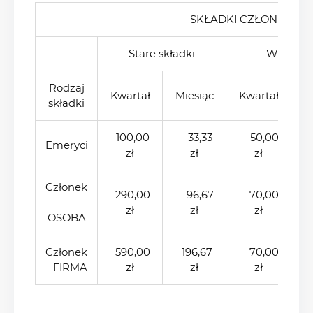
SKŁADKI CZŁONKOWS
Stare składki
Wzrost o
Rodzaj
Kwartał
Miesiąc
Kwartał
M
składki
100,00
33,33
50,00
1
Emeryci
zł
zł
zł
Członek
290,00
96,67
70,00
2
-
zł
zł
zł
OSOBA
Członek
590,00
196,67
70,00
2
- FIRMA
zł
zł
zł