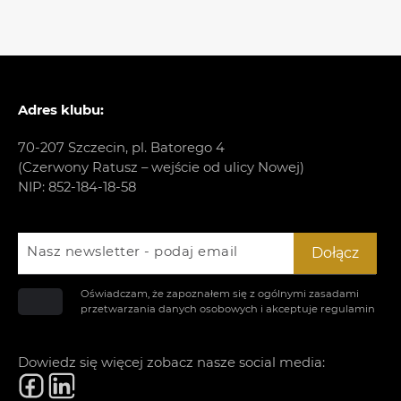
Adres klubu:
70-207 Szczecin, pl. Batorego 4
(Czerwony Ratusz – wejście od ulicy Nowej)
NIP: 852-184-18-58
Nasz newsletter - podaj email
Dołącz
Oświadczam, że zapoznałem się z ogólnymi zasadami
przetwarzania danych osobowych i akceptuje
regulamin
Dowiedz się więcej zobacz nasze social media: