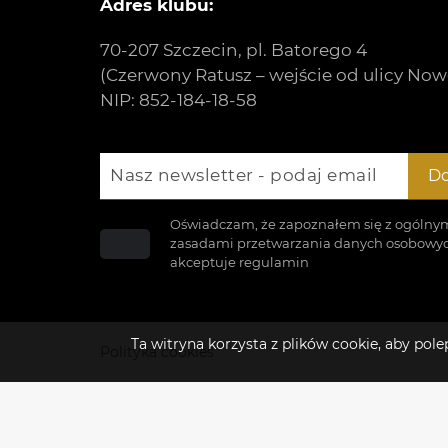
Adres klubu:
70-207 Szczecin, pl. Batorego 4
(Czerwony Ratusz – wejście od ulicy Now
NIP: 852-184-18-58
Nasz newsletter - podaj email
Do
Oświadczam, że zapoznałem się z ogólny
zasadami przetwarzania danych osobowyc
akceptuje
regulamin
Ta witryna korzysta z plików cookie, aby po
Polityka cookies