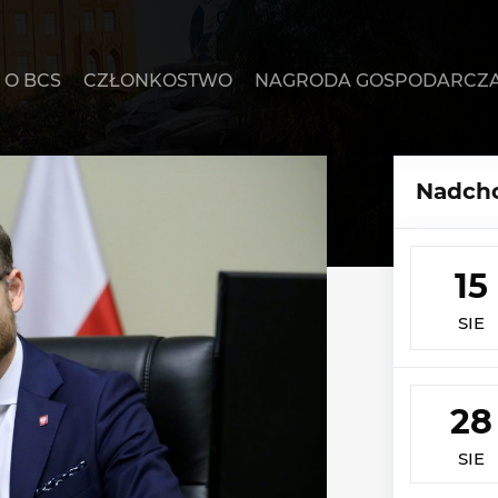
O BCS
CZŁONKOSTWO
NAGRODA GOSPODARCZ
Nadcho
15
SIE
28
SIE