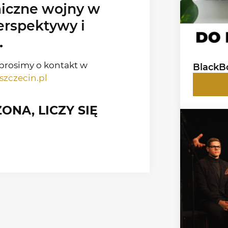
iczne wojny w
erspektywy i
.
prosimy o kontakt w
BlackBo
zczecin.pl
ONA, LICZY SIĘ