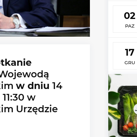
02
PAZ
17
tkanie
GRU
Wojewodą
kim
w dniu
14
 11:30 w
im Urzędzie