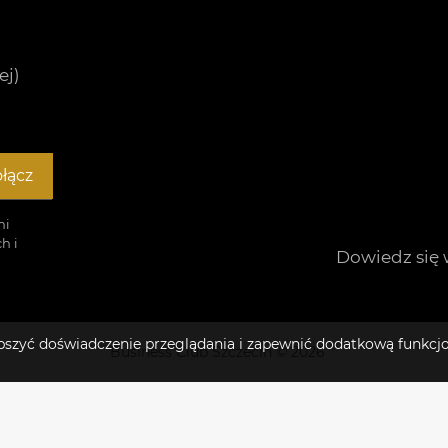
ej)
łącz
mi
h i
Dowiedz się 
lepszyć doświadczenie przeglądania i zapewnić dodatkową funkcj
Business Club Szczecin © 2026