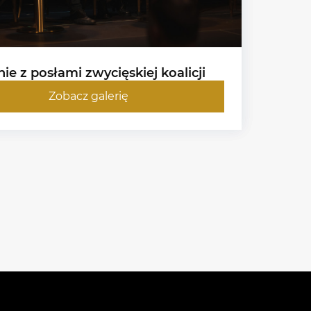
ie z posłami zwycięskiej koalicji
Zobacz galerię