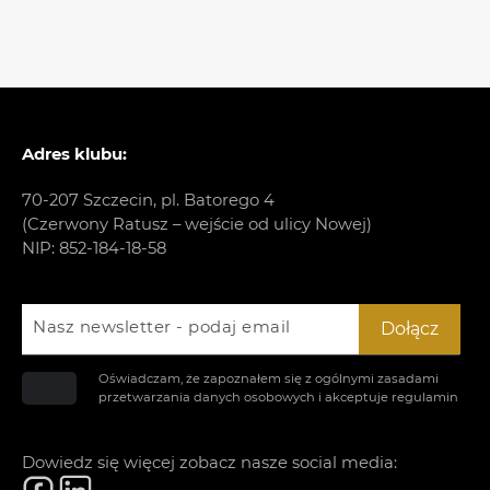
Adres klubu:
70-207 Szczecin, pl. Batorego 4
(Czerwony Ratusz – wejście od ulicy Nowej)
NIP: 852-184-18-58
Nasz newsletter - podaj email
Dołącz
Oświadczam, że zapoznałem się z ogólnymi zasadami
przetwarzania danych osobowych i akceptuje
regulamin
Dowiedz się więcej zobacz nasze social media: