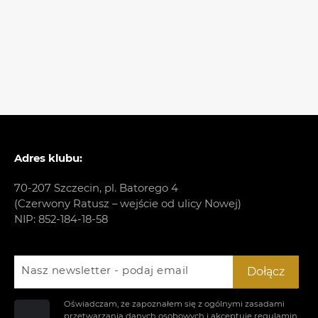
Adres klubu:
70-207 Szczecin, pl. Batorego 4
(Czerwony Ratusz – wejście od ulicy Nowej)
NIP: 852-184-18-58
Nasz newsletter - podaj email
Dołącz
Oświadczam, że zapoznałem się z ogólnymi zasadami
przetwarzania danych osobowych i akceptuje
regulamin