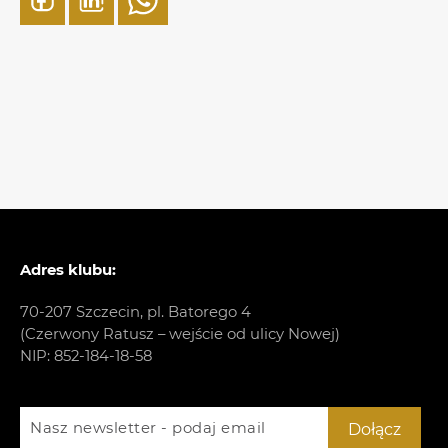
Adres klubu:
70-207 Szczecin, pl. Batorego 4
(Czerwony Ratusz – wejście od ulicy Nowej)
NIP: 852-184-18-58
Nasz newsletter - podaj email
Dołącz