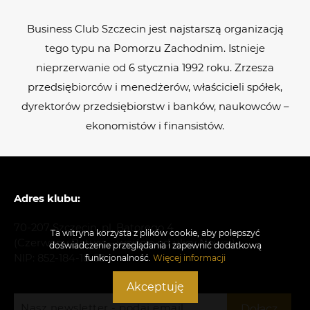
Business Club Szczecin jest najstarszą organizacją
tego typu na Pomorzu Zachodnim. Istnieje
nieprzerwanie od 6 stycznia 1992 roku. Zrzesza
przedsiębiorców i menedżerów, właścicieli spółek,
dyrektorów przedsiębiorstw i banków, naukowców –
ekonomistów i finansistów.
Adres klubu:
70-207 Szczecin, pl. Batorego 4
Ta witryna korzysta z plików cookie, aby polepszyć
(Czerwony Ratusz – wejście od ulicy Nowej)
doświadczenie przeglądania i zapewnić dodatkową
NIP: 852-184-18-58
funkcjonalność.
Więcej informacji
Akceptuję
Nasz newsletter - podaj email
Dołącz