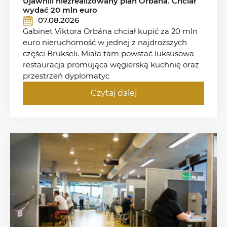
Ujawnili niezrealizowany plan Orbana. Chciał
wydać 20 mln euro
07.08.2026
Gabinet Viktora Orbána chciał kupić za 20 mln
euro nieruchomość w jednej z najdroższych
części Brukseli. Miała tam powstać luksusowa
restauracja promująca węgierską kuchnię oraz
przestrzeń dyplomatyc
Czytaj dalej