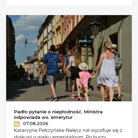
Padło pytanie o niepłodność. Ministra
odpowiada ws. emerytur
07.08.2026
Katarzyna Pełczyńska-Nałęcz nie wycofuje się z
dyskusji o wieku emerytalnym. Po burzy