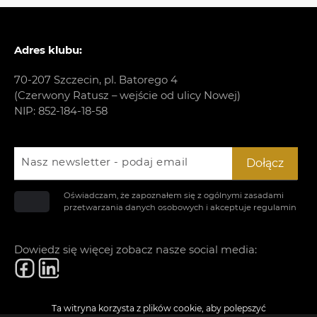
Adres klubu:
70-207 Szczecin, pl. Batorego 4
(Czerwony Ratusz – wejście od ulicy Nowej)
NIP: 852-184-18-58
Nasz newsletter - podaj email
Dołącz
Oświadczam, że zapoznałem się z ogólnymi zasadami
przetwarzania danych osobowych i akceptuje
regulamin
Dowiedz się więcej zobacz nasze social media:
Ta witryna korzysta z plików cookie, aby polepszyć