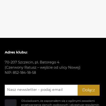
Adres klubu:
70-207 Szczecin, pl. Batorego 4
(Czerwony Ratusz – wejście od ulicy Nowej)
NIP: 852-184-18-58
Nasz newsletter - podaj email
Dołącz
Oświadczam, że zapoznałem się z ogólnymi zasadami
przetwarzania danych osobowych i akceptuje
regulamin