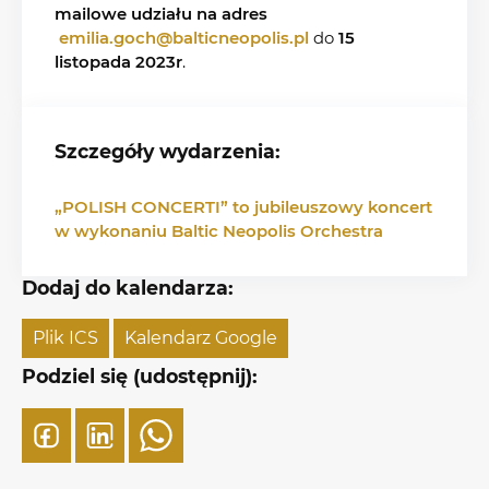
mailowe udziału na adres
emilia.goch@balticneopolis.pl
do
15
listopada 2023r
.
Szczegóły wydarzenia:
„POLISH CONCERTI” to jubileuszowy koncert
w wykonaniu Baltic Neopolis Orchestra
Dodaj do kalendarza:
Plik ICS
Kalendarz Google
Podziel się (udostępnij):